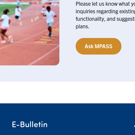
Please let us know what y
inquiries regarding existi
functionality, and suggesti
plans.
Ask MPASS
E-Bulletin