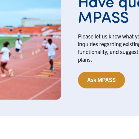
Have que
MPASS
Please let us know what y
inquiries regarding existi
functionality, and suggesti
plans.
Ask MPASS